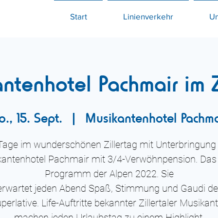
Start
Linienverkehr
U
ntenhotel Pachmair im Zi
o., 15. Sept.
  |  
Musikantenhotel Pachma
Tage im wunderschönen Zillertag mit Unterbringung
antenhotel Pachmair mit 3/4-Verwöhnpension. Das
Programm der Alpen 2022. Sie
erwartet jeden Abend Spaß, Stimmung und Gaudi de
perlative. Life-Auftritte bekannter Zillertaler Musikan
machen jeden Urlaubstag zu einem Highlight.