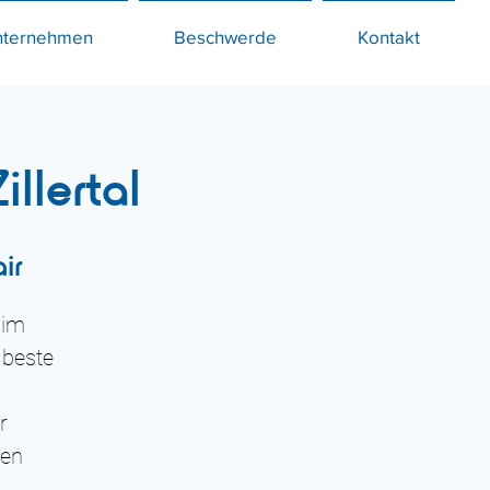
nternehmen
Beschwerde
Kontakt
llertal
ir
 im
 beste
r
ten