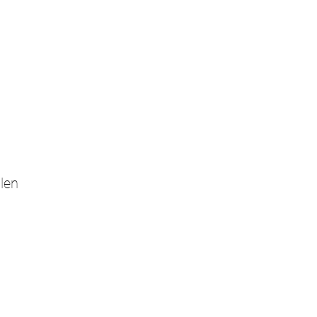
len
KONTAKT
RECHTLICHES