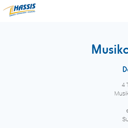
Musika
D
4 
Musik
Su